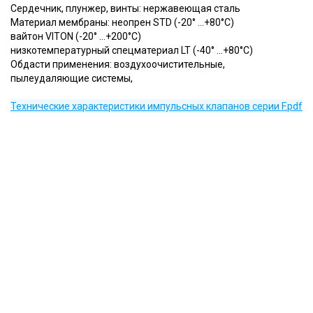
Сердечник, плунжер, винты: нержавеющая сталь
Материал мембраны: неопрен STD (-20° ...+80°С)
вайтон VITON (-20° ...+200°С)
низкотемпературный спецматериал LT (-40° ...+80°С)
Обдасти применения: воздухоочистительные,
пылеудаляющие системы,
Технические характеристики импульсных клапанов серии F.pdf