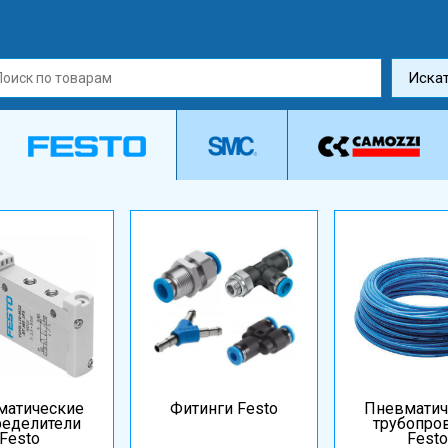
Иска
матические
Фитинги Festo
Пневматич
ределители
трубопро
Festo
Festo