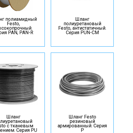
нг полиамидный
Шланг
Festo,
полиуретановый
сокопрочный.
Festo, антистатичный.
рия PAN, PAN-R
Серия PUN-СМ
Шланг
Шланг Festo
лиуретановый
резиновый
sto с тканевым
армированный. Серия
ением. Серия PU
P