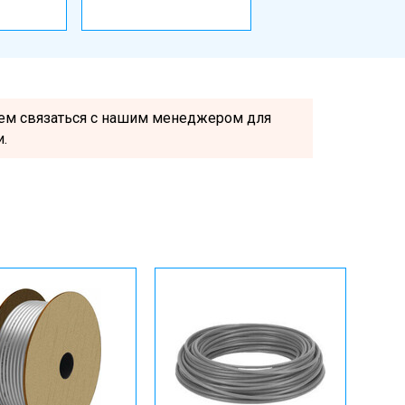
Серии MSF, MSN1
MLH, MSSD
уем связаться с нашим менеджером для
.