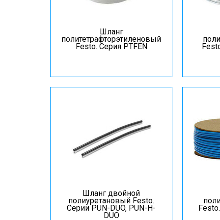
Шланг
политетрафторэтиленовый
пол
Festo. Серия PTFEN
Fest
Шланг двойной
полиуретановый Festo.
пол
Серии PUN-DUO, PUN-H-
Festo
DUO