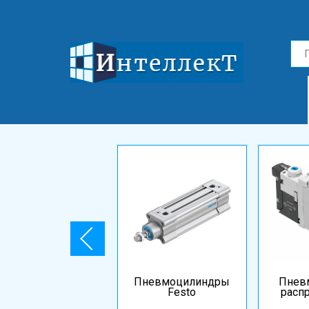
Пневмоцилиндры
Пнев
Festo
расп