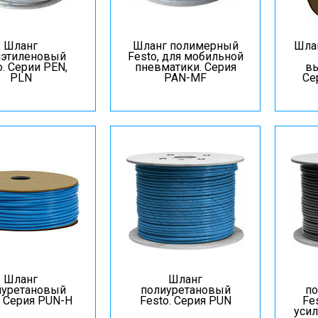
Шланг
Шланг полимерный
Шла
иэтиленовый
Festo, для мобильной
o. Серии PEN,
пневматики. Серия
вы
PLN
PAN-MF
Се
Шланг
Шланг
иуретановый
полиуретановый
по
. Серия PUN-Н
Festo. Серия PUN
Fe
усил