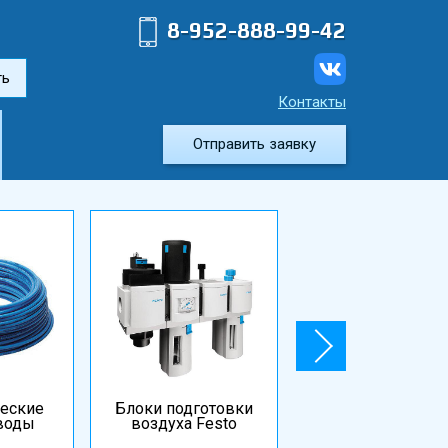
8-952-888-99-42
ть
Контакты
Отправить заявку
еские
Блоки подготовки
Электромагнитн
воды
воздуха Festo
катушки и
разъемы Festo.