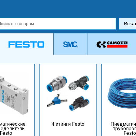
Иска
матические
Фитинги Festo
Пневматич
ределители
трубопро
Festo
Festo