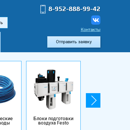
8-952-888-99-42
ть
Контакты
Отправить заявку
еские
Блоки подготовки
Электромагнитн
воды
воздуха Festo
катушки и
разъемы Festo.