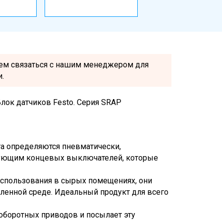
Серии MSF, MSN1
MLH, MSSD
уем связаться с нашим менеджером для
.
лок датчиков Festo. Серия SRAP
а определяются пневматически,
вующим концевых выключателей, которые
спользования в сырых помещениях, они
ыленной среде. Идеальный продукт для всего
оборотных приводов и посылает эту