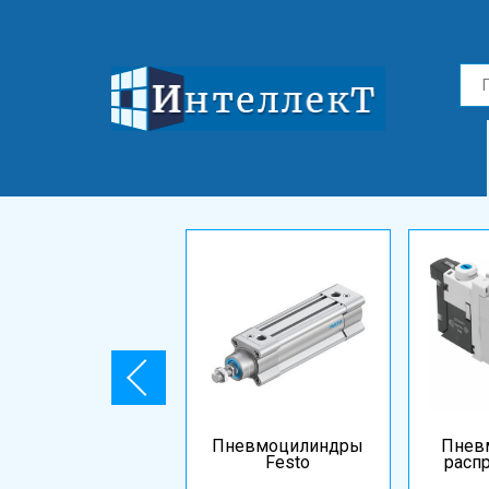
Пневмоцилиндры
Пнев
Festo
расп