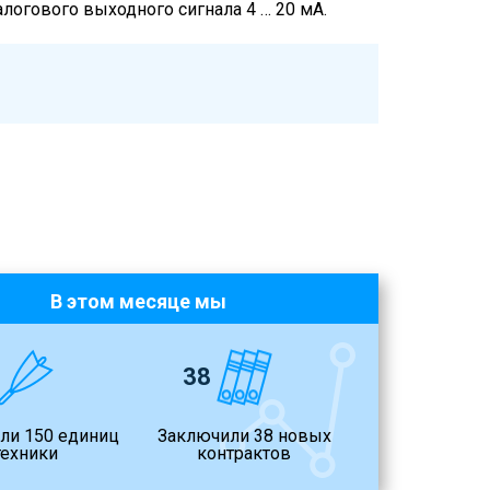
огового выходного сигнала 4 … 20 мА.
В этом месяце мы
38
ли 150 единиц
Заключили 38 новых
техники
контрактов